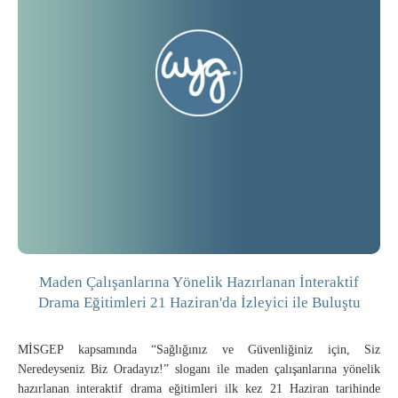
Maden Çalışanlarına Yönelik Hazırlanan İnteraktif
Drama Eğitimleri 21 Haziran'da İzleyici ile Buluştu
MİSGEP kapsamında “Sağlığınız ve Güvenliğiniz için, Siz
Neredeyseniz Biz Oradayız!” sloganı ile maden çalışanlarına yönelik
hazırlanan interaktif drama eğitimleri ilk kez 21 Haziran tarihinde