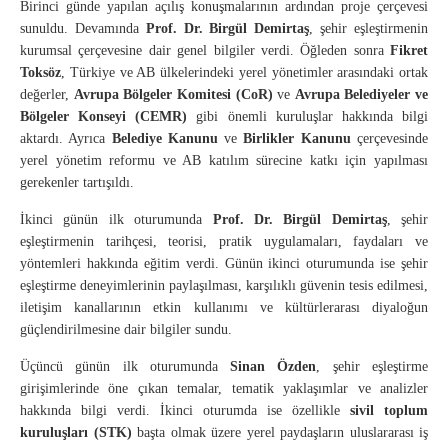
Birinci günde yapılan açılış konuşmalarının ardından proje çerçevesi
sunuldu. Devamında
Prof. Dr. Birgül Demirtaş
, şehir eşleştirmenin
kurumsal çerçevesine dair genel bilgiler verdi. Öğleden sonra
Fikret
Toksöz
, Türkiye ve AB ülkelerindeki yerel yönetimler arasındaki ortak
değerler,
Avrupa Bölgeler Komitesi (CoR)
ve
Avrupa Belediyeler ve
Bölgeler Konseyi (CEMR)
gibi önemli kuruluşlar hakkında bilgi
aktardı. Ayrıca
Belediye Kanunu
ve
Birlikler Kanunu
çerçevesinde
yerel yönetim reformu ve AB katılım sürecine katkı için yapılması
gerekenler tartışıldı.
İkinci günün ilk oturumunda
Prof. Dr. Birgül Demirtaş
, şehir
eşleştirmenin tarihçesi, teorisi, pratik uygulamaları, faydaları ve
yöntemleri hakkında eğitim verdi. Günün ikinci oturumunda ise şehir
eşleştirme deneyimlerinin paylaşılması, karşılıklı güvenin tesis edilmesi,
iletişim kanallarının etkin kullanımı ve kültürlerarası diyaloğun
güçlendirilmesine dair bilgiler sundu.
Üçüncü günün ilk oturumunda
Sinan Özden
, şehir eşleştirme
girişimlerinde öne çıkan temalar, tematik yaklaşımlar ve analizler
hakkında bilgi verdi. İkinci oturumda ise özellikle
sivil toplum
kuruluşları (STK)
başta olmak üzere yerel paydaşların uluslararası iş