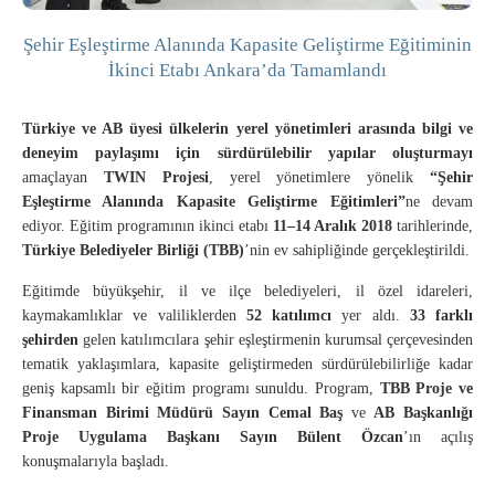
Şehir Eşleştirme Alanında Kapasite Geliştirme Eğitiminin
İkinci Etabı Ankara’da Tamamlandı
Türkiye ve AB üyesi ülkelerin yerel yönetimleri arasında bilgi ve
deneyim paylaşımı için sürdürülebilir yapılar oluşturmayı
amaçlayan
TWIN Projesi
, yerel yönetimlere yönelik
“Şehir
Eşleştirme Alanında Kapasite Geliştirme Eğitimleri”
ne devam
ediyor. Eğitim programının ikinci etabı
11–14 Aralık 2018
tarihlerinde,
Türkiye Belediyeler Birliği (TBB)
’nin ev sahipliğinde gerçekleştirildi.
Eğitimde büyükşehir, il ve ilçe belediyeleri, il özel idareleri,
kaymakamlıklar ve valiliklerden
52 katılımcı
yer aldı.
33 farklı
şehirden
gelen katılımcılara şehir eşleştirmenin kurumsal çerçevesinden
tematik yaklaşımlara, kapasite geliştirmeden sürdürülebilirliğe kadar
geniş kapsamlı bir eğitim programı sunuldu. Program,
TBB Proje ve
Finansman Birimi Müdürü Sayın Cemal Baş
ve
AB Başkanlığı
Proje Uygulama Başkanı Sayın Bülent Özcan
’ın açılış
konuşmalarıyla başladı.