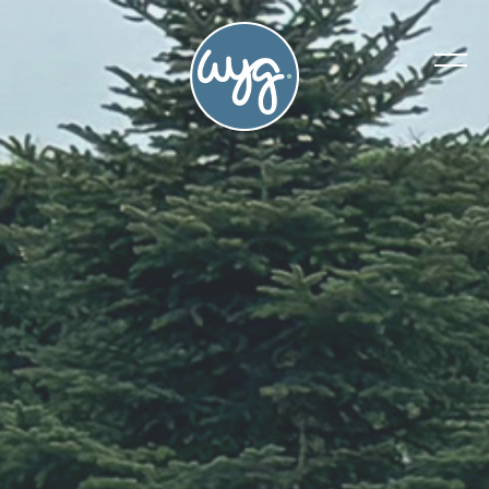
Hakkımızda
Tarihçemiz
Yönetim Kurulumuz
Referanslarımız