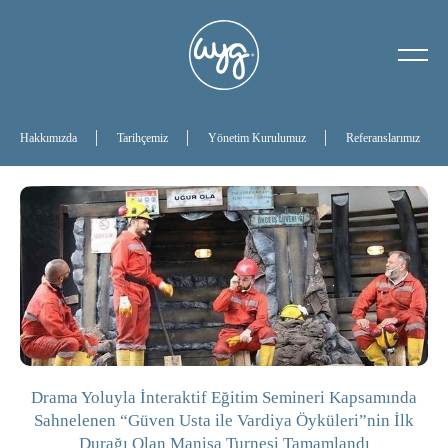
Hakkımızda
Tarihçemiz
Hakkımızda
Tarihçemiz
Yönetim Kurulumuz
Referanslarımız
Yönetim Kurulumuz
Referanslarımız
Drama Yoluyla İnteraktif Eğitim Semineri Kapsamında
Sahnelenen “Güven Usta ile Vardiya Öyküleri”nin İlk
Durağı Olan Manisa Turnesi Tamamlandı