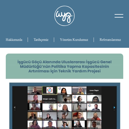
Hakkımızda
Tarihçemiz
Hakkımızda
Tarihçemiz
Yönetim Kurulumuz
Referanslarımız
Yönetim Kurulumuz
Referanslarımız