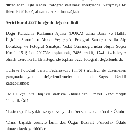
düzenlenen “İşte Kadın” fotoğraf yarışması sonuçlandı. Yarışmaya 68
ilden 1087 fotoğraf sanatçısı katılım sağladı.
Seçici kurul 5227 fotoğrafı değerlendirdi
Doğu Karadeniz Kalkınma Ajansı (DOKA) adına Basın ve Halkla
İlişkiler Sorumlusu Ahmet Yeşilçiçek, Fotoğraf Sanatçısı Atilla Alp
Bölükbaşı ve Fotoğraf Sanatçısı Vedat Osmanoğlu’ndan oluşan Seçici
Kurul, 15 Şubat 2017’de toplanarak, 3486 renkli, 1741 siyah-beyaz
olmak üzere iki farklı kategoride toplam 5227 fotoğrafı değerlendirdi.
Türkiye Fotoğraf Sanatı Federasyonu (TFSF) işbirliği ile düzenlenen
yarışmada yapılan değerlendirmeler sonucunda Sayısal Renkli
kategorisinde;
‘Atlı Okçu Kız’ başlıklı eseriyle Ankara’dan Ümmü Kandilcioğlu
1’incilik Ödülü,
‘Testici Çift’ başlıklı eseriyle Konya’dan Serkan Daldal 2’ncilik Ödülü,
‘Dans’ başlıklı eseriyle İzmir’den Özgür Bozkurt 3’üncülük Ödülü
almaya layık görüldüler.