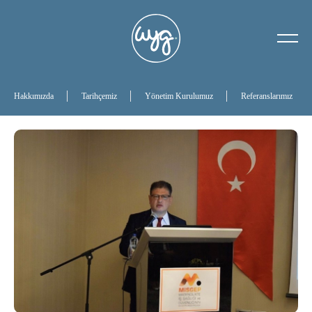
Hakkımızda
Tarihçemiz
Hakkımızda
Tarihçemiz
Yönetim Kurulumuz
Referanslarımız
Yönetim Kurulumuz
Referanslarımız