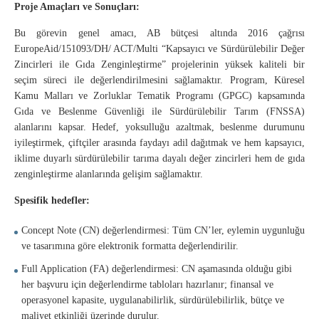
Proje Amaçları ve Sonuçları:
Bu görevin genel amacı, AB bütçesi altında 2016 çağrısı
EuropeAid/151093/DH/ ACT/Multi “Kapsayıcı ve Sürdürülebilir Değer
Zincirleri ile Gıda Zenginleştirme” projelerinin yüksek kaliteli bir
seçim süreci ile değerlendirilmesini sağlamaktır. Program, Küresel
Kamu Malları ve Zorluklar Tematik Programı (GPGC) kapsamında
Gıda ve Beslenme Güvenliği ile Sürdürülebilir Tarım (FNSSA)
alanlarını kapsar. Hedef, yoksulluğu azaltmak, beslenme durumunu
iyileştirmek, çiftçiler arasında faydayı adil dağıtmak ve hem kapsayıcı,
iklime duyarlı sürdürülebilir tarıma dayalı değer zincirleri hem de gıda
zenginleştirme alanlarında gelişim sağlamaktır.
Spesifik hedefler:
Concept Note (CN) değerlendirmesi: Tüm CN’ler, eylemin uygunluğu
ve tasarımına göre elektronik formatta değerlendirilir.
Full Application (FA) değerlendirmesi: CN aşamasında olduğu gibi
her başvuru için değerlendirme tabloları hazırlanır; finansal ve
operasyonel kapasite, uygulanabilirlik, sürdürülebilirlik, bütçe ve
maliyet etkinliği üzerinde durulur.