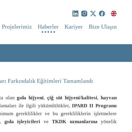
Projelerimiz
Haberler
Kariyer
Bize Ulaşın
arı Farkındalık Eğitimleri Tamamlandı
ta olan
gıda hijyeni
,
çiğ süt hijyeni/kalitesi
,
hayvan
maları ile ilgili yükümlülükler,
IPARD II Programı
imum gereklilikler ve bu gerekliliklerin işletmelere
,
gıda işleyicileri
ve
TKDK uzmanlarına
yönelik