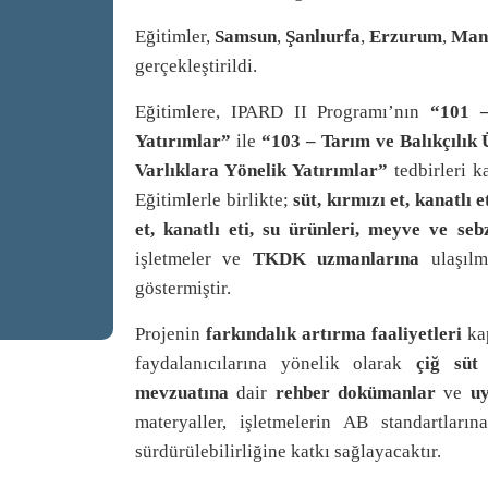
Eğitimler,
Samsun
,
Şanlıurfa
,
Erzurum
,
Man
gerçekleştirildi.
Eğitimlere, IPARD II Programı’nın
“101 –
Yatırımlar”
ile
“103 – Tarım ve Balıkçılık Ü
Varlıklara Yönelik Yatırımlar”
tedbirleri ka
Eğitimlerle birlikte;
süt, kırmızı et, kanatlı
et, kanatlı eti, su ürünleri, meyve ve seb
işletmeler ve
TKDK uzmanlarına
ulaşılm
göstermiştir.
Projenin
farkındalık artırma faaliyetleri
kap
faydalanıcılarına yönelik olarak
çiğ süt 
mevzuatına
dair
rehber dokümanlar
ve
uy
materyaller, işletmelerin AB standartlar
sürdürülebilirliğine katkı sağlayacaktır.