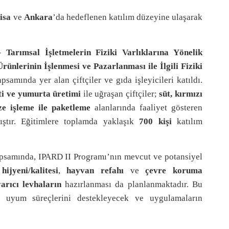
isa
ve
Ankara
’da hedeflenen katılım düzeyine ulaşarak
 Tarımsal İşletmelerin Fiziki Varlıklarına Yönelik
rünlerinin İşlenmesi ve Pazarlanması ile İlgili Fiziki
psamında yer alan çiftçiler ve gıda işleyicileri katıldı.
 eti ve yumurta üretimi
ile uğraşan çiftçiler;
süt, kırmızı
ze işleme ile paketleme
alanlarında faaliyet gösteren
ıştır. Eğitimlere toplamda yaklaşık
700 kişi
katılım
samında, IPARD II Programı’nın mevcut ve potansiyel
hijyeni/kalitesi
,
hayvan refahı
ve
çevre koruma
arıcı levhaların
hazırlanması da planlanmaktadır. Bu
ına uyum süreçlerini destekleyecek ve uygulamaların