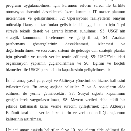
programı uygulanabilmesi için kurumun reform süreci ile birlikte
otomasyon sistemini desteklemek üzere kurumun IT master planının
incelenmesi ve geliştirilmesi; S2: Operasyonel faaliyetlerin onayını
müteakip Danışman tarafından geliştirilen IT uygulamaları için 1 yıl
süreyle teknik destek ve garanti hizmeti sunulması; S3: USGF’nin
stratejik konumunun incelenmesi ve geliştirilmesi; S4: Anahtar
performans göstergelerinin desteklenmesi, izlenmesi ve
değerlendirilmesi ve scorecard sistemi ile geleceğe dair stratejik planlar
için güvenilir ve tutarlı veriler temin edilmesi; S5: USGF’nin idari
organizasyon yapısının güçlendirilmesi ve S6: Eğitim ve koçluk
hizmetleri ile USGF personelinin kapasitesinin geliştirilmesidir.
İkinci amaç yasal çerçeveyi ve Aktüerya yönetiminde hizmet kalitesini
iyileştirmektir. Bu amaç aşağıda belirtilen 7. ve 8. sonuçların elde
edilmesi ile yerine getirilecektir: S7: Sosyal sigorta kapsamının
genişletilerek yaygınlaştırılması; S8: Mevcut verileri daha etkili bir
şekilde kullanarak karar verme sürecini iyileştirmek için Aktüerya
Bölümü tarafından verilen hizmetlerin ve veri madenciliği araçlarının
kalitesinin artırılması.
Üçüncü amaç aşağıda belirtilen 9 ve 10. sonuçların elde edilmesi ile